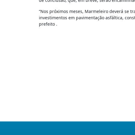
de conclusão, que, em breve, serão encaminhad
“Nos próximos meses, Marmeleiro deverá se tr
investimentos em pavimentação asfáltica, cons
prefeito .