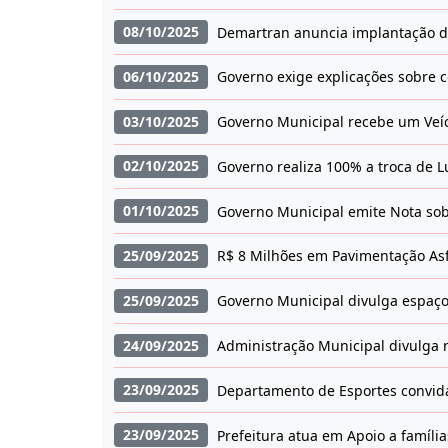
08/10/2025
Demartran anuncia implantação d
06/10/2025
Governo exige explicações sobre 
03/10/2025
Governo Municipal recebe um Veícu
02/10/2025
Governo realiza 100% a troca de 
01/10/2025
Governo Municipal emite Nota sob
25/09/2025
R$ 8 Milhões em Pavimentação Asf
25/09/2025
Governo Municipal divulga espaço
24/09/2025
Administração Municipal divulga n
23/09/2025
Departamento de Esportes convid
23/09/2025
Prefeitura atua em Apoio a famíli