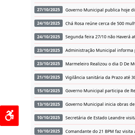
27/10/2025
Governo Municipal publica hoje di
24/10/2025
Chá Rosa reúne cerca de 500 mul
24/10/2025
Segunda feira 27/10 não Haverá a
23/10/2025
Administração Municipal informa 
23/10/2025
Marmeleiro Realizou o dia D De M
21/10/2025
Vigilância sanitária da Prazo até
15/10/2025
Governo Municipal participa de R
13/10/2025
Governo Municipal inicia obras d
10/10/2025
Secretária de Estado Leandre visit
10/10/2025
Comandante do 21 BPM faz visita 