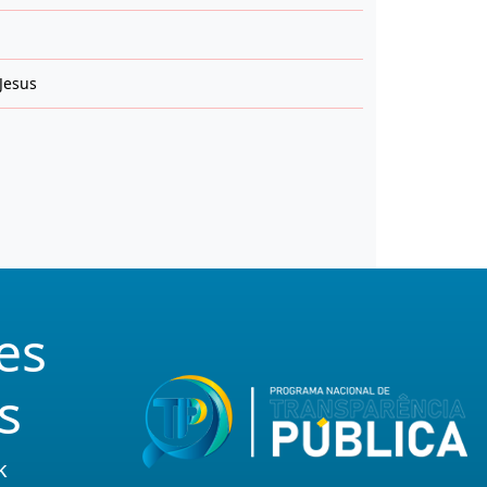
Jesus
es
s
k