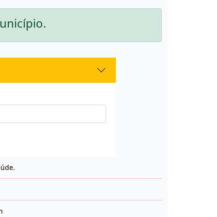
unicípio.
aúde.
n