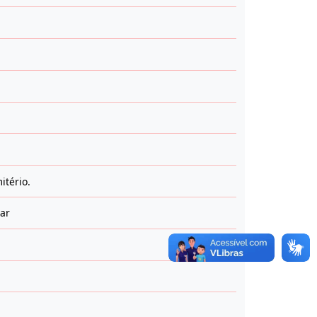
itério.
iar