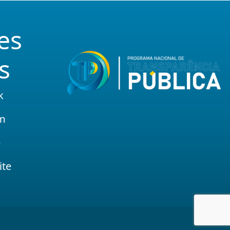
es
s
k
am
e
ite