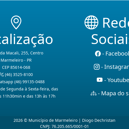
Red
alização
Sociai
- Faceboo
da Macali, 255, Centro
Marmeleiro - PR
- Instagr
CEP 85614-068
(46) 3525-8100
- Youtub
tsapp (46) 99135-0488
de Segunda à Sexta-feira, das
- Mapa do s
s 11h30min e das 13h às 17h
2026 © Município de Marmeleiro | Diogo Dechristan
CNPJ: 76.205.665/0001-01