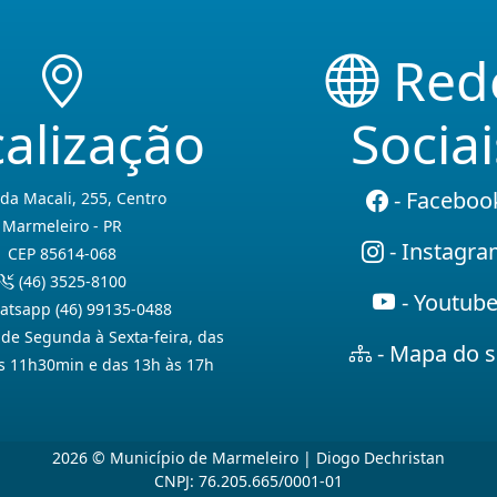
Red
alização
Sociai
- Faceboo
da Macali, 255, Centro
Marmeleiro - PR
- Instagr
CEP 85614-068
(46) 3525-8100
- Youtub
tsapp (46) 99135-0488
de Segunda à Sexta-feira, das
- Mapa do s
s 11h30min e das 13h às 17h
2026 © Município de Marmeleiro | Diogo Dechristan
CNPJ: 76.205.665/0001-01