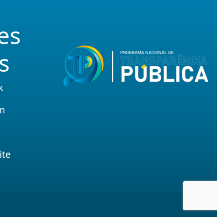
es
s
k
am
e
ite