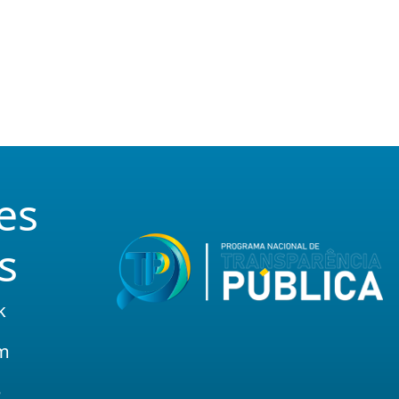
es
s
k
am
e