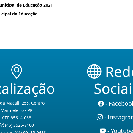
unicipal de Educação 2021
icipal de Educação
Red
alização
Sociai
- Faceboo
da Macali, 255, Centro
Marmeleiro - PR
- Instagr
CEP 85614-068
(46) 3525-8100
- Youtub
tsapp (46) 99135-0488