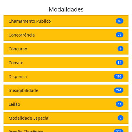
Modalidades
Chamamento Público
89
Concorrência
77
Concurso
4
Convite
84
Dispensa
166
Inexigibilidade
241
Leilão
11
Modalidade Especial
2
Pregão Eletrônico
772